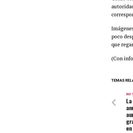
autoridad
correspo
Imágenes
poco desp
que rega
(Con inf
TEMAS REL
NO 
La
an
au
gr
en