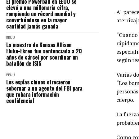
El premio Powerball en EEUU se
elevó a una millonaria cifra,
Al parece
rompiendo un récord mundial y
convirtiéndose en la mayor
aterrizaj
cantidad jamás ganada
“Cuando l
EEUU
rápidame
La maestra de Kansas Allison
Fluke-Ekren fue sentenciada a 20
especial
años de cárcel por coordinar un
según res
batallón de ISIS
Varias do
EEUU
Los espías chinos ofrecieron
“Los bom
sobornar a un agente del FBI para
personas 
que robara información
cuerpo.
confidencial
La fuerz
probable
Como cons