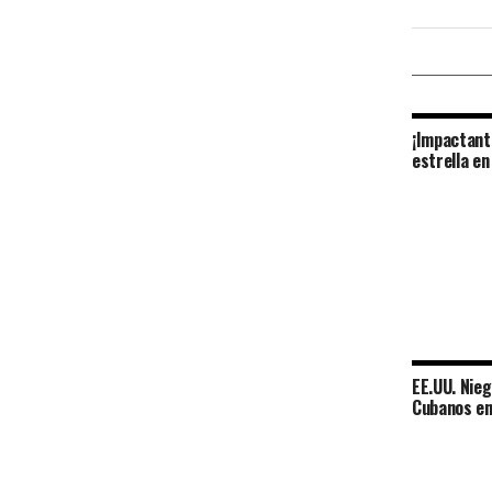
¡Impactante
estrella en
EE.UU. Nie
Cubanos en