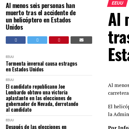
EEUU
Al menos seis personas han
Al 
muerto tras el accidente de
un helicóptero en Estados
Unidos
tra
Est
EEUU
Tormenta invernal causa estragos
en Estados Unidos
EEUU
Al menos 
El candidato republicano Joe
Lombardo obtuvo una victoria
carretera
aplastante en las elecciones de
gobernador de Nevada, derrotando
El helicó
al candidato
la Admin
EEUU
Después de las elecciones en
Por
Inf