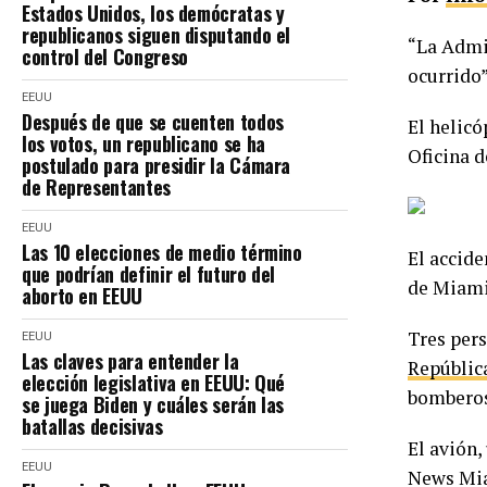
Estados Unidos, los demócratas y
republicanos siguen disputando el
“La Admin
control del Congreso
ocurrido”
EEUU
Después de que se cuenten todos
El helicó
los votos, un republicano se ha
Oficina 
postulado para presidir la Cámara
de Representantes
EEUU
Las 10 elecciones de medio término
El accide
que podrían definir el futuro del
de Miami 
aborto en EEUU
Tres pers
EEUU
Las claves para entender la
Repúblic
elección legislativa en EEUU: Qué
bomberos
se juega Biden y cuáles serán las
batallas decisivas
El avión,
EEUU
News Miam