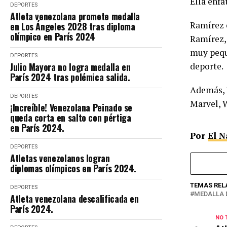
Ella enfa
DEPORTES
Atleta venezolana promete medalla
Ramírez e
en Los Ángeles 2028 tras diploma
olímpico en París 2024
Ramírez,
muy peque
DEPORTES
Julio Mayora no logra medalla en
deporte.
París 2024 tras polémica salida.
Además, D
DEPORTES
Marvel, 
¡Increíble! Venezolana Peinado se
queda corta en salto con pértiga
en París 2024.
Por
El N
DEPORTES
Atletas venezolanos logran
diplomas olímpicos en París 2024.
TEMAS REL
DEPORTES
MEDALLA 
Atleta venezolana descalificada en
París 2024.
NO 