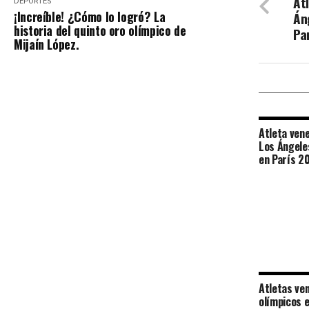
At
DEPORTES
¡Increíble! ¿Cómo lo logró? La
Án
historia del quinto oro olímpico de
Pa
Mijaín López.
Atleta ven
Los Ángele
en París 2
Atletas ve
olímpicos 