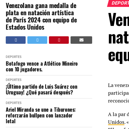
DEPOR
Venezolana gana medalla de
Ven
plata en natación artística
de París 2024 con equipo de
Estados Unidos
nat
equ
DEPORTES
Botafogo vence a Atlético Mineiro
con 10 jugadores.
DEPORTES
La venezo
¡Último partido de Luis Suárez con
Uruguay! ¿Qué pasará después?
particip
reconoci
DEPORTES
Ariel Miranda se une a Tiburones:
A la par 
reforzarán bullpen con lanzador
letal
Unidos
. 