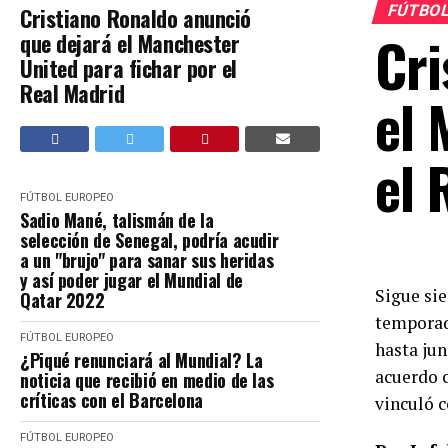
FÚTBOL
Cristiano Ronaldo anunció
Cri
que dejará el Manchester
United para fichar por el
Real Madrid
el 
el 
FÚTBOL EUROPEO
Sadio Mané, talismán de la
selección de Senegal, podría acudir
a un "brujo" para sanar sus heridas
y así poder jugar el Mundial de
Sigue sie
Qatar 2022
temporad
FÚTBOL EUROPEO
hasta jun
¿Piqué renunciará al Mundial? La
acuerdo c
noticia que recibió en medio de las
críticas con el Barcelona
vinculó c
FÚTBOL EUROPEO