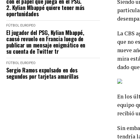
con el papel que juega en el PSG.
Siendo un
2. Kylian Mbappé quiere tener más
particula
oportunidades
desempañ
FÚTBOL EUROPEO
El jugador del PSG, Kylian Mbappé,
La CBS ag
causó revuelo en Francia luego de
que no es
publicar un mensaje enigmático en
nueve año
su cuenta de Twitter tr
mira está
FÚTBOL EUROPEO
dado que
Sergio Ramos expulsado en dos
segundos por tarjetas amarillas
En los úl
equipo q
recibió u
Sin embar
tendría l