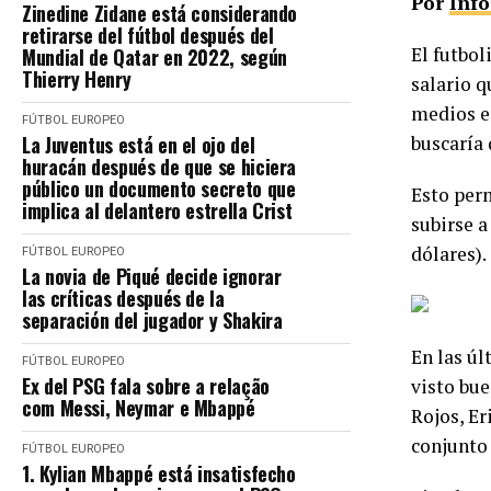
Por
Inf
Zinedine Zidane está considerando
retirarse del fútbol después del
El futbol
Mundial de Qatar en 2022, según
Thierry Henry
salario q
medios e
FÚTBOL EUROPEO
La Juventus está en el ojo del
buscaría 
huracán después de que se hiciera
público un documento secreto que
Esto perm
implica al delantero estrella Crist
subirse a
dólares).
FÚTBOL EUROPEO
La novia de Piqué decide ignorar
las críticas después de la
separación del jugador y Shakira
En las úl
FÚTBOL EUROPEO
Ex del PSG fala sobre a relação
visto bue
com Messi, Neymar e Mbappé
Rojos, Er
conjunto 
FÚTBOL EUROPEO
1. Kylian Mbappé está insatisfecho