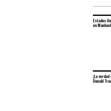
Estados Uni
en Manbech
¡La verdad 
Donald Tru