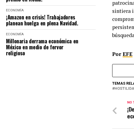
patrocina
sintiera
ECONOMÍA
¡Amazon en crisis! Trabajadores
compromis
planean huelga en plena Navidad.
persisten
búsqueda
ECONOMÍA
Millonaria derrama económica en
México en medio de fervor
religioso
Por
EFE
TEMAS REL
HOSTILID
NO 
¡D
ec