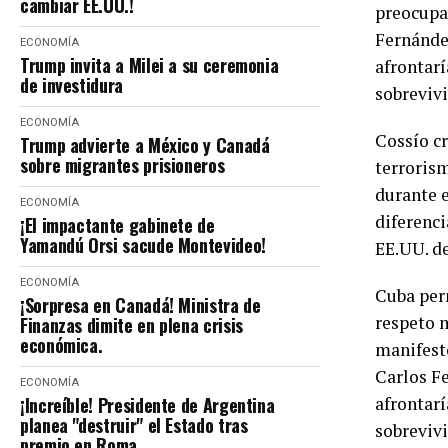
cambiar EE.UU.!
preocupa
Fernánde
ECONOMÍA
Trump invita a Milei a su ceremonia
afrontar
de investidura
sobrevivi
ECONOMÍA
Cossío cr
Trump advierte a México y Canadá
sobre migrantes prisioneros
terrorism
durante 
ECONOMÍA
diferenci
¡El impactante gabinete de
Yamandú Orsi sacude Montevideo!
EE.UU. de
ECONOMÍA
Cuba per
¡Sorpresa en Canadá! Ministra de
respeto 
Finanzas dimite en plena crisis
económica.
manifest
Carlos F
ECONOMÍA
¡Increíble! Presidente de Argentina
afrontar
planea "destruir" el Estado tras
sobrevivi
premio en Roma.