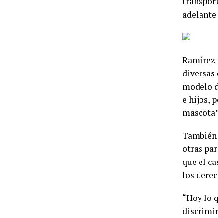
transport
adelante 
Ramírez c
diversas 
modelo d
e hijos, 
mascota”
También d
otras pa
que el ca
los derec
“Hoy lo q
discrimin