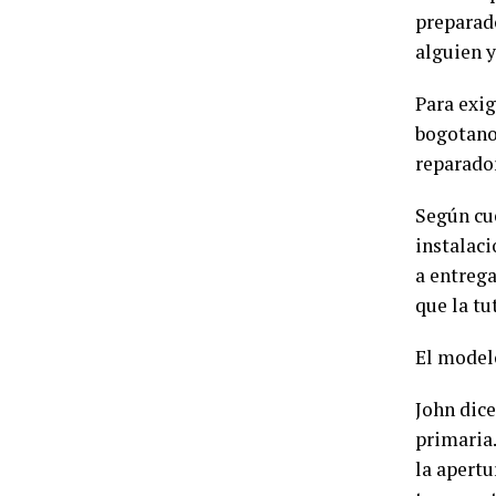
preparado
alguien y
Para exig
bogotano
reparador
Según cue
instalaci
a entrega
que la tu
El modelo
John dice
primaria
la apertu