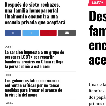
LGBT+
Después de siete rechazos,
Des
una familia homoparental
finalmente encuentra una
escuela privada que aceptará
fam
enc
LGBT+
ace
La sanción impuesta a un grupo de
personas LGBT+ por repartir
banderas arcoíris en China refleja
la persecución a esta com
LGBT+
Los gobiernos latinoamericanos
Una de la
enfrentan críticas por no tomar
medidas para frenar el avance de
Ramírez c
la viruela del mono
dos papás
primos o 
LGBT+