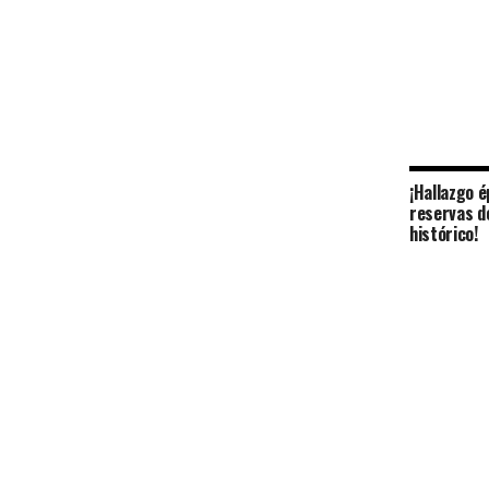
¡Hallazgo é
reservas d
histórico!