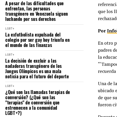
A pesar de las dificultades que
referenci
enfrentan, las personas
que los l
transgénero en Venezuela siguen
luchando por sus derechos
rechazad
LGBT+
Por
Inf
La exfutbolista expulsada del
colegio por ser gay hoy triunfa en
En otro p
el mundo de las finanzas
padres de
LGBT+
la educac
La decisión de excluir a las
“‘Tampoco
nadadoras transgénero de los
Juegos Olímpicos es una mala
recuerda 
noticia para el futuro del deporte
Una de la
LGBT+
ubicado e
¿Qué son las llamadas terapias de
conversión? (¿Qué son las
de que su
"terapias" de conversión que
fueron ci
estremecen a la comunidad
LGBT+?)
Durante e