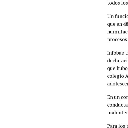
todos los
Un funcio
que en 48
humillaci
procesos
Infobae t
declaraci
que hubo 
colegio A
adolescen
En un co
conducta 
malenten
Para los 