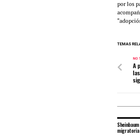
por los p
acompañam
“adopción
TEMAS REL
NO 
A 
la
si
Sheinbaum 
migratoria