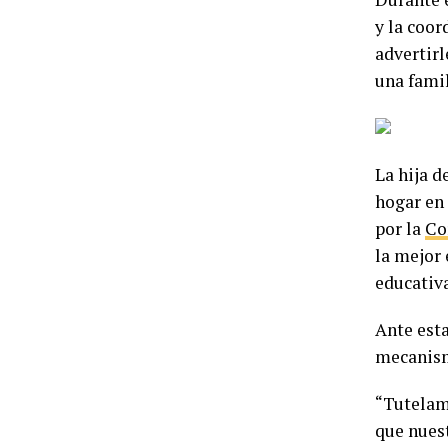
y la coor
advertirl
una fami
La hija d
hogar en 
por la
Co
la mejor 
educativa
Ante esta
mecanism
“Tutelam
que nuest