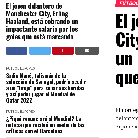
FÚTBOL
El joven delantero de
El 
Manchester City, Erling
Haaland, está cobrando un
impactante salario por los
Cit
goles que está marcando
un 
qu
FÚTBOL EUROPEO
Sadio Mané, talismán de la
selección de Senegal, podría acudir
a un "brujo" para sanar sus heridas
y así poder jugar el Mundial de
Qatar 2022
El norue
FÚTBOL EUROPEO
¿Piqué renunciará al Mundial? La
delanter
noticia que recibió en medio de las
exponenci
críticas con el Barcelona