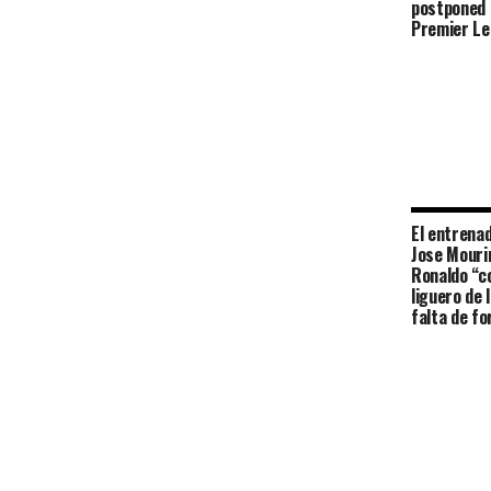
postponed 
Premier L
El entrena
Jose Mourin
Ronaldo “c
liguero de 
falta de f