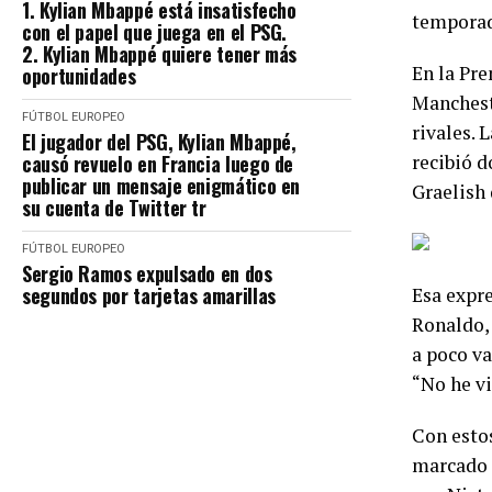
1. Kylian Mbappé está insatisfecho
temporad
con el papel que juega en el PSG.
2. Kylian Mbappé quiere tener más
En la Pr
oportunidades
Manchest
FÚTBOL EUROPEO
rivales. 
El jugador del PSG, Kylian Mbappé,
causó revuelo en Francia luego de
recibió d
publicar un mensaje enigmático en
Graelish 
su cuenta de Twitter tr
FÚTBOL EUROPEO
Sergio Ramos expulsado en dos
segundos por tarjetas amarillas
Esa expre
Ronaldo,
a poco va
“No he vi
Con esto
marcado 