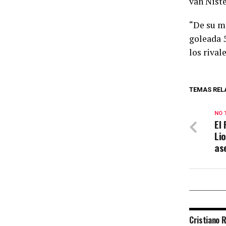
van Nist
“De su mi
goleada 5
los rivale
TEMAS REL
NO 
El
Li
as
Cristiano R