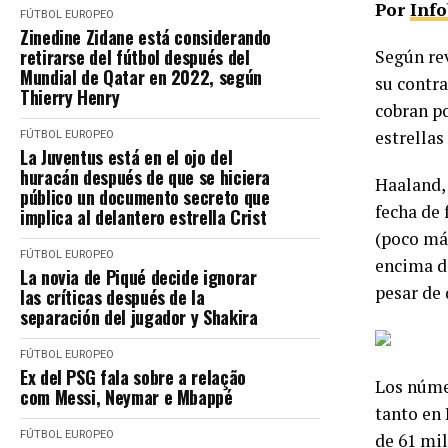
Por
Inf
FÚTBOL EUROPEO
Zinedine Zidane está considerando
retirarse del fútbol después del
Según rev
Mundial de Qatar en 2022, según
su contra
Thierry Henry
cobran po
estrellas
FÚTBOL EUROPEO
La Juventus está en el ojo del
huracán después de que se hiciera
Haaland,
público un documento secreto que
fecha de 
implica al delantero estrella Crist
(poco más
FÚTBOL EUROPEO
encima de
La novia de Piqué decide ignorar
pesar de 
las críticas después de la
separación del jugador y Shakira
FÚTBOL EUROPEO
Ex del PSG fala sobre a relação
Los núme
com Messi, Neymar e Mbappé
tanto en
FÚTBOL EUROPEO
de 61 mil