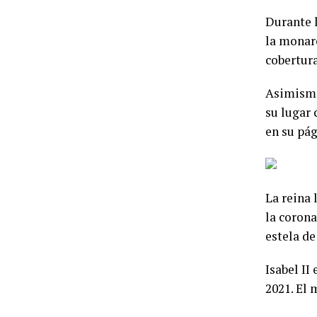
Durante l
la monarc
cobertura
Asimismo,
su lugar 
en su pá
La reina 
la corona
estela de
Isabel II
2021. El 