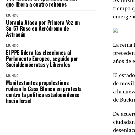
Asimismo,
que libera a cuatro rehenes
tiempo qu
emergenci
MUNDO
Ucrania Ataca por Primera Vez un
Su-57 Ruso en Aeródromo de
Astracán
La reina 
MUNDO
El PPE lidera las elecciones al
precedent
Parlamento Europeo, seguido por
años de 
Socialdemócratas y Liberales
El estad
MUNDO
Manifestantes propalestinos
de movili
rodean la Casa Blanca en protesta
a la nuev
contra la política estadounidense
de Bucki
hacia Israel
De acuerd
ciudadano
desenlace