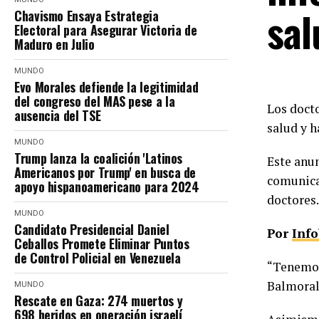
sal
Chavismo Ensaya Estrategia
Electoral para Asegurar Victoria de
Maduro en Julio
MUNDO
Evo Morales defiende la legitimidad
del congreso del MAS pese a la
Los docto
ausencia del TSE
salud y 
MUNDO
Trump lanza la coalición 'Latinos
Este anun
Americanos por Trump' en busca de
comunica
apoyo hispanoamericano para 2024
doctores.
MUNDO
Candidato Presidencial Daniel
Por
Inf
Ceballos Promete Eliminar Puntos
de Control Policial en Venezuela
“Tenemos
Balmoral”
MUNDO
Rescate en Gaza: 274 muertos y
698 heridos en operación israelí