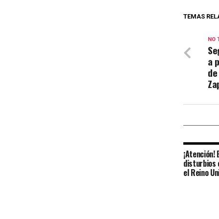
TEMAS REL
NO 
Se
a 
de
Za
¡Atención!
disturbios
el Reino Un