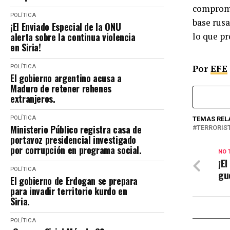
compromis
POLÍTICA
base rus
¡El Enviado Especial de la ONU
alerta sobre la continua violencia
lo que pr
en Siria!
Por
EFE
POLÍTICA
El gobierno argentino acusa a
Maduro de retener rehenes
extranjeros.
POLÍTICA
TEMAS REL
Ministerio Público registra casa de
TERRORIS
portavoz presidencial investigado
por corrupción en programa social.
NO 
¡E
POLÍTICA
gu
El gobierno de Erdogan se prepara
para invadir territorio kurdo en
Siria.
POLÍTICA