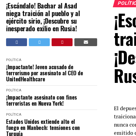
POLÍTI
¡Escándalo! Bachar al Asad
¡Es
niega traición al pueblo y al
ejército sirio, ¡Descubre su
inesperado exilio en Rusia!
tra
¡De
POLÍTICA
Rus
¡Impactante! Joven acusado de
terrorismo por asesinato al CEO de
UnitedHealthcare
POLÍTICA
¡Impactante asesinato con fines
terroristas en Nueva York!
El depues
POLÍTICA
traiciona
Estados Unidos extiende alto el
nunca con
fuego en Manbech: tensiones con
emitido d
Turquía