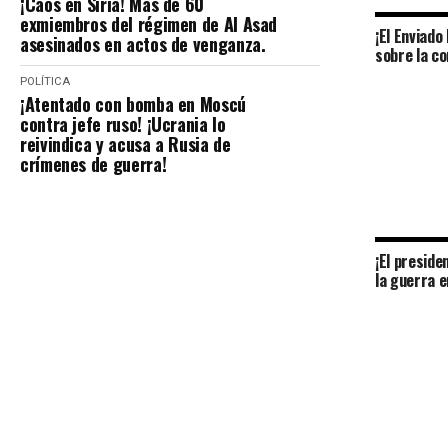
¡Caos en Siria! Más de 60
exmiembros del régimen de Al Asad
¡El Enviado
asesinados en actos de venganza.
sobre la co
POLÍTICA
¡Atentado con bomba en Moscú
contra jefe ruso! ¡Ucrania lo
reivindica y acusa a Rusia de
crímenes de guerra!
¡El preside
la guerra e