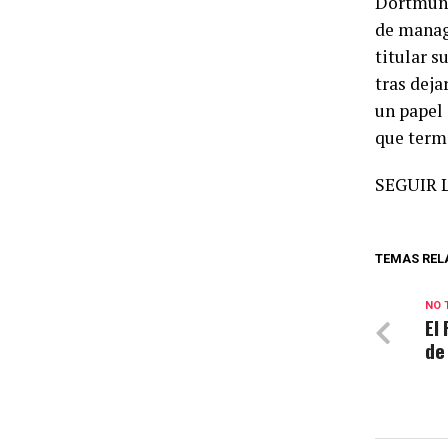
Dortmund,
de manag
titular s
tras deja
un papel 
que term
SEGUIR 
TEMAS REL
NO 
El
de