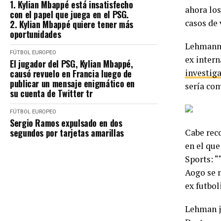
1. Kylian Mbappé está insatisfecho
ahora los
con el papel que juega en el PSG.
casos de 
2. Kylian Mbappé quiere tener más
oportunidades
Lehmann 
FÚTBOL EUROPEO
ex intern
El jugador del PSG, Kylian Mbappé,
causó revuelo en Francia luego de
investiga
publicar un mensaje enigmático en
sería co
su cuenta de Twitter tr
FÚTBOL EUROPEO
Sergio Ramos expulsado en dos
segundos por tarjetas amarillas
Cabe rec
en el qu
Sports: “
Aogo se n
ex futbol
Lehman ju