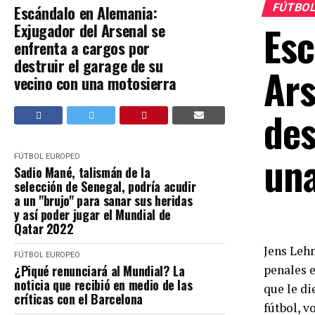
FÚTBOL
Escándalo en Alemania:
Esc
Exjugador del Arsenal se
enfrenta a cargos por
destruir el garage de su
Ars
vecino con una motosierra
des
una
FÚTBOL EUROPEO
Sadio Mané, talismán de la
selección de Senegal, podría acudir
a un "brujo" para sanar sus heridas
y así poder jugar el Mundial de
Qatar 2022
Jens Leh
FÚTBOL EUROPEO
¿Piqué renunciará al Mundial? La
penales e
noticia que recibió en medio de las
que le di
críticas con el Barcelona
fútbol, v