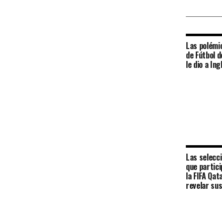
Las polémi
de Fútbol d
le dio a Ing
Las selecci
que partici
la FIFA Qa
revelar su