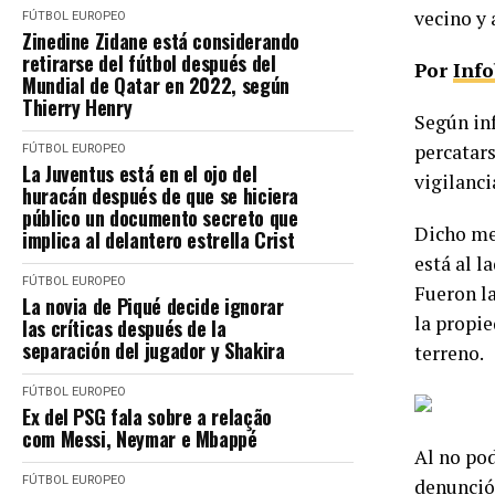
vecino y 
FÚTBOL EUROPEO
Zinedine Zidane está considerando
retirarse del fútbol después del
Por
Inf
Mundial de Qatar en 2022, según
Thierry Henry
Según inf
percatars
FÚTBOL EUROPEO
La Juventus está en el ojo del
vigilanci
huracán después de que se hiciera
público un documento secreto que
Dicho med
implica al delantero estrella Crist
está al l
FÚTBOL EUROPEO
Fueron la
La novia de Piqué decide ignorar
la propie
las críticas después de la
separación del jugador y Shakira
terreno.
FÚTBOL EUROPEO
Ex del PSG fala sobre a relação
com Messi, Neymar e Mbappé
Al no pod
FÚTBOL EUROPEO
denunció 