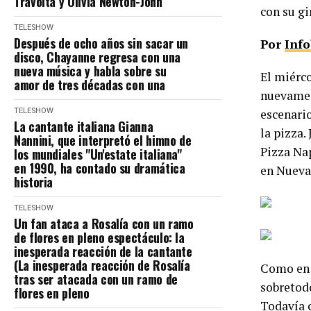
Travolta y Olivia Newton-John
con su gi
TELESHOW
Después de ocho años sin sacar un
Por
Inf
disco, Chayanne regresa con una
nueva música y habla sobre su
El miérco
amor de tres décadas con una
nuevament
TELESHOW
escenario
La cantante italiana Gianna
la pizza.
Nannini, que interpretó el himno de
Pizza Nap
los mundiales "Un'estate italiana"
en 1990, ha contado su dramática
en Nueva
historia
TELESHOW
Un fan ataca a Rosalía con un ramo
de flores en pleno espectáculo: la
inesperada reacción de la cantante
(La inesperada reacción de Rosalía
Como en c
tras ser atacada con un ramo de
sobretodo
flores en pleno
Todavía c