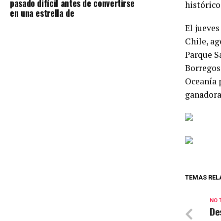
pasado difícil antes de convertirse
histórico
en una estrella de
El jueves
Chile, ag
Parque Sa
Borregos 
Oceanía p
ganadora
TEMAS REL
NO 
De