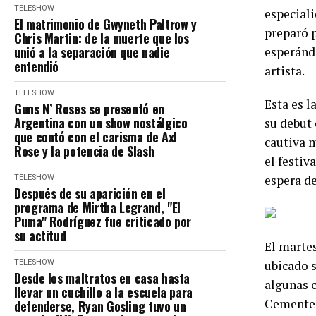
TELESHOW
especiali
El matrimonio de Gwyneth Paltrow y
preparó p
Chris Martin: de la muerte que los
unió a la separación que nadie
esperándo
entendió
artista.
TELESHOW
Esta es l
Guns N’ Roses se presentó en
Argentina con un show nostálgico
su debut 
que contó con el carisma de Axl
cautiva m
Rose y la potencia de Slash
el festiv
espera de
TELESHOW
Después de su aparición en el
programa de Mirtha Legrand, "El
Puma" Rodríguez fue criticado por
su actitud
El martes
TELESHOW
ubicado s
Desde los maltratos en casa hasta
algunas c
llevar un cuchillo a la escuela para
Cementeri
defenderse, Ryan Gosling tuvo un