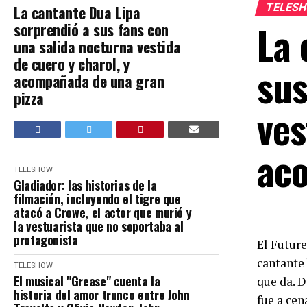
TELES
La cantante Dua Lipa
La 
sorprendió a sus fans con
una salida nocturna vestida
de cuero y charol, y
sus
acompañada de una gran
pizza
ves
aco
TELESHOW
Gladiador: las historias de la
filmación, incluyendo el tigre que
atacó a Crowe, el actor que murió y
la vestuarista que no soportaba al
protagonista
El Futur
cantante 
TELESHOW
El musical "Grease" cuenta la
que da. 
historia del amor trunco entre John
fue a cen