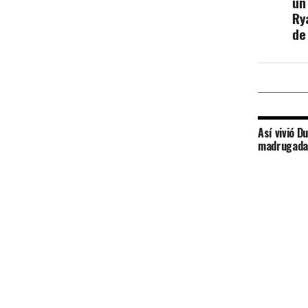
un
Ry
de
Así vivió D
madrugada 