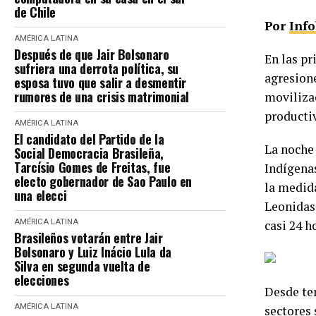
de Chile
Por
Inf
AMÉRICA LATINA
Después de que Jair Bolsonaro
En las pr
sufriera una derrota política, su
agresione
esposa tuvo que salir a desmentir
rumores de una crisis matrimonial
movilizac
productiv
AMÉRICA LATINA
El candidato del Partido de la
La noche
Social Democracia Brasileña,
Tarcísio Gomes de Freitas, fue
Indígenas
electo gobernador de Sao Paulo en
la medida
una elecci
Leonidas 
AMÉRICA LATINA
casi 24 h
Brasileños votarán entre Jair
Bolsonaro y Luiz Inácio Lula da
Silva en segunda vuelta de
elecciones
Desde te
AMÉRICA LATINA
sectores 