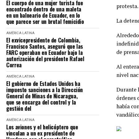
El cuerpo de una mujer turista fue
protesta.
encontrado dentro de una maleta
en un balneario de Ecuador, en lo
La detenc
que parece ser un brutal femicidio
AMÉRICA LATINA
Alrededor
El exvicepresidente de Colombia,
indefinid
Francisco Santos, aseguró que las
FARC operaban en Ecuador bajo la
de prensa
autorización del presidente Rafael
Correa
Al entera
nivel nac
AMÉRICA LATINA
El gobierno de Estados Unidos ha
impuesto sanciones a la Dirección
Durante l
General de Minas de Nicaragua,
órdenes d
que se encarga del control y la
había con
gestión del
vandálico
AMÉRICA LATINA
Los aviones y el helicóptero que
vinculan a un ex presidente de