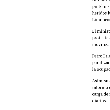
pintó ins
heridos 
Limoncoch
El minist
protestas
movilizac
PetroOri
paralizad
la ocupac
Asimismo
informó q
carga de 
diarios.