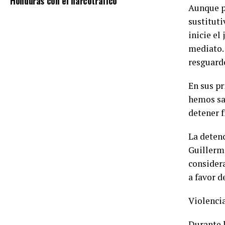
Honduras con el narcotráfico
Aunque pr
sustituti
inicie el
mediato. 
resguardo
En sus pr
hemos sa
detener f
La detenc
Guillermo
considera
a favor d
Violencia
Durante l