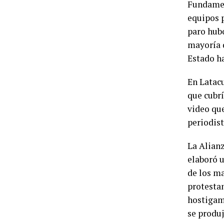
Fundamedi
equipos p
paro hub
mayoría d
Estado ha
En Latacu
que cubrí
video que
periodist
La Alian
elaboró u
de los ma
protestan
hostigami
se produj