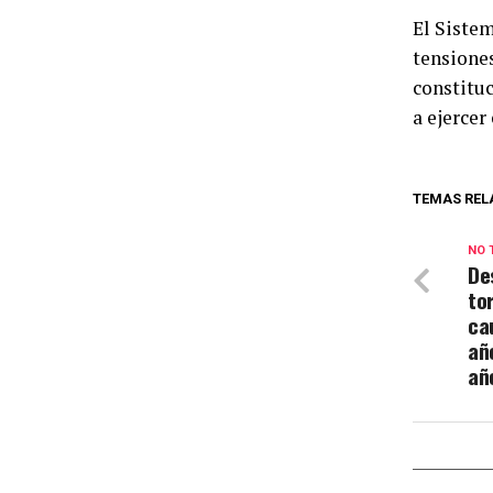
El Sistem
tensiones
constituc
a ejercer
TEMAS REL
NO 
De
to
ca
añ
añ