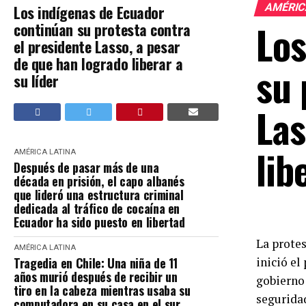
AMÉRIC
Los indígenas de Ecuador
Los
continúan su protesta contra
el presidente Lasso, a pesar
de que han logrado liberar a
su 
su líder
Las
lib
AMÉRICA LATINA
Después de pasar más de una
década en prisión, el capo albanés
que lideró una estructura criminal
dedicada al tráfico de cocaína en
Ecuador ha sido puesto en libertad
La protes
AMÉRICA LATINA
Tragedia en Chile: Una niña de 11
inició el
años murió después de recibir un
gobierno 
tiro en la cabeza mientras usaba su
seguridad
computadora en su casa en el sur