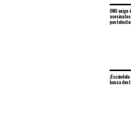
ONU exige 
asesinatos
postelecto
¡Escándalo 
busca desti