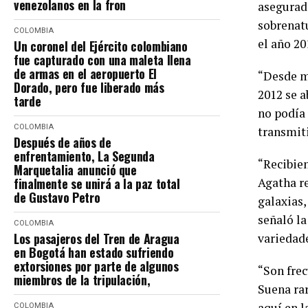
venezolanos en la fron
asegurado
sobrenatu
COLOMBIA
el año 20
Un coronel del Ejército colombiano
fue capturado con una maleta llena
de armas en el aeropuerto El
“Desde m
Dorado, pero fue liberado más
2012 se a
tarde
no podía 
COLOMBIA
transmiti
Después de años de
enfrentamiento, La Segunda
“Recibien
Marquetalia anunció que
finalmente se unirá a la paz total
Agatha r
de Gustavo Petro
galaxias,
señaló l
COLOMBIA
Los pasajeros del Tren de Aragua
variedade
en Bogotá han estado sufriendo
extorsiones por parte de algunos
“Son frec
miembros de la tripulación,
Suena rar
aquí en l
COLOMBIA