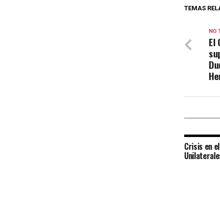
TEMAS REL
NO 
El
su
Du
He
Crisis en e
Unilateral