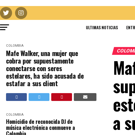
ULTIMAS NOTICIAS
ENTR
COLOMBIA
COLOM
Mafe Walker, una mujer que
Maf
cobra por supuestamente
conectarse con seres
estelares, ha sido acusada de
sup
estafar a sus client
est
a s
COLOMBIA
Homicidio de reconocida DJ de
música electrónica conmueve a
Colombia