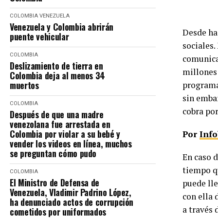
COLOMBIA
VENEZUELA
Venezuela y Colombia abrirán
Desde ha
puente vehicular
sociales.
COLOMBIA
comunicar
Deslizamiento de tierra en
millones 
Colombia deja al menos 34
muertos
programas
sin embar
COLOMBIA
cobra por
Después de que una madre
venezolana fue arrestada en
Colombia por violar a su bebé y
Por
Inf
vender los videos en línea, muchos
se preguntan cómo pudo
En caso 
tiempo qu
COLOMBIA
El Ministro de Defensa de
puede lle
Venezuela, Vladimir Padrino López,
con ella 
ha denunciado actos de corrupción
a través
cometidos por uniformados