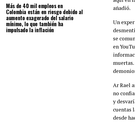
Más de 40 mil empleos en
añadió.
Colombia están en riesgo debido al
aumento exagerado del salario
Un expert
mínimo, lo que también ha
impulsado la inflación
desmentir
se comuni
en YouTub
informaci
muertas. 
demonios 
Ar Rael a
no confia
y desvarí
cuentas l
desde hac