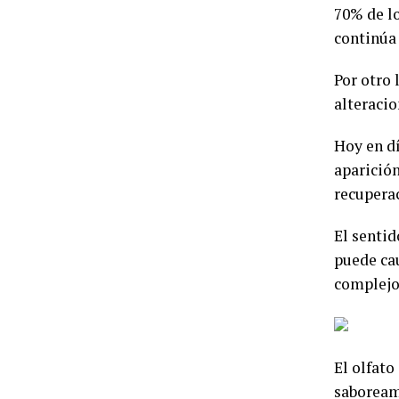
70% de l
continúa
Por otro 
alteracio
Hoy en dí
aparició
recuperac
El sentid
puede ca
complejo 
El olfato
saboreamo