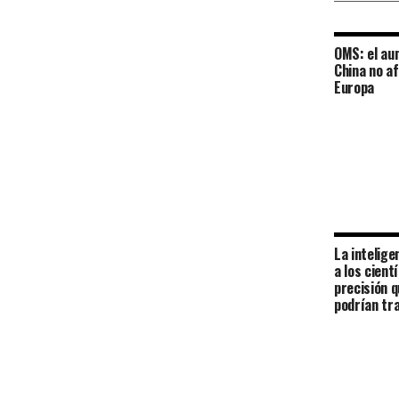
OMS: el au
China no a
Europa
La intelige
a los cient
precisión 
podrían tr