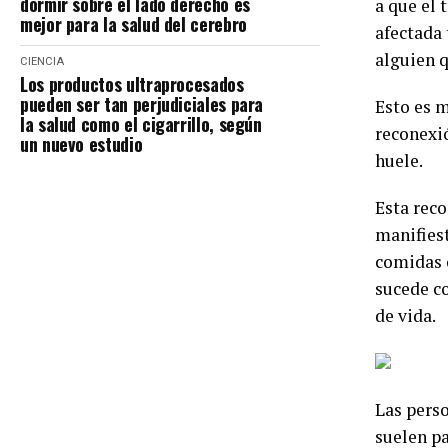
dormir sobre el lado derecho es
a que el 
mejor para la salud del cerebro
afectada 
alguien q
CIENCIA
Los productos ultraprocesados
pueden ser tan perjudiciales para
Esto es m
la salud como el cigarrillo, según
reconexió
un nuevo estudio
huele.
Esta reco
manifiest
comidas 
sucede co
de vida.
Las perso
suelen pa