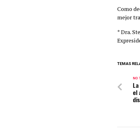
Como deci
mejor tr
* Dra. St
Expresid
TEMAS REL
NO 
La
el
di