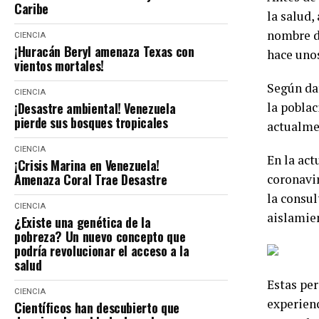
Caribe
la salud, 
nombre de
CIENCIA
¡Huracán Beryl amenaza Texas con
hace unos
vientos mortales!
Según da
CIENCIA
¡Desastre ambiental! Venezuela
la poblac
pierde sus bosques tropicales
actualmen
CIENCIA
En la act
¡Crisis Marina en Venezuela!
Amenaza Coral Trae Desastre
coronavir
la consul
CIENCIA
aislamie
¿Existe una genética de la
pobreza? Un nuevo concepto que
podría revolucionar el acceso a la
salud
Estas per
CIENCIA
experienc
Científicos han descubierto que