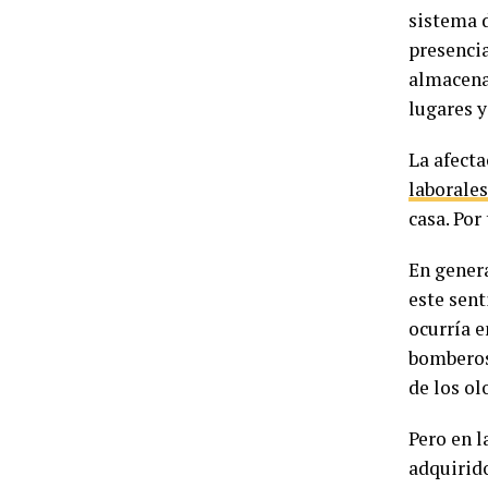
sistema d
presencia
almacenan
lugares y
La afecta
laborales
casa. Por
En gener
este sent
ocurría e
bomberos 
de los ol
Pero en l
adquirido