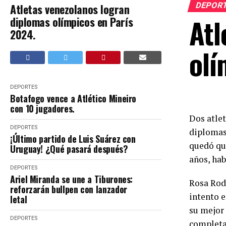
DEPOR
Atletas venezolanos logran
Atl
diplomas olímpicos en París
2024.
olí
DEPORTES
Botafogo vence a Atlético Mineiro
con 10 jugadores.
Dos atlet
DEPORTES
diplomas
¡Último partido de Luis Suárez con
quedó qui
Uruguay! ¿Qué pasará después?
años, hab
DEPORTES
Ariel Miranda se une a Tiburones:
Rosa Rodr
reforzarán bullpen con lanzador
intento e
letal
su mejor 
DEPORTES
completa