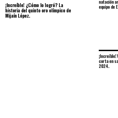
natación a
¡Increíble! ¿Cómo lo logró? La
equipo de 
historia del quinto oro olímpico de
Mijaín López.
¡Increíble!
corta en sa
2024.