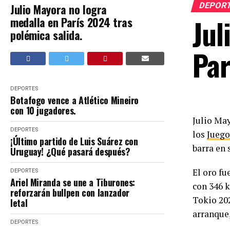
DEPOR
Julio Mayora no logra
Jul
medalla en París 2024 tras
polémica salida.
Par
DEPORTES
Botafogo vence a Atlético Mineiro
con 10 jugadores.
Julio May
DEPORTES
los
Juego
¡Último partido de Luis Suárez con
barra en 
Uruguay! ¿Qué pasará después?
El oro fu
DEPORTES
Ariel Miranda se une a Tiburones:
con 346 k
reforzarán bullpen con lanzador
Tokio 20
letal
arranque,
DEPORTES