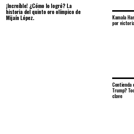
¡Increíble! ¿Cómo lo logró? La
historia del quinto oro olímpico de
Mijaín López.
Kamala Har
por victori
Contienda e
Trump? Tod
clave