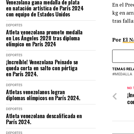
Venezolana gana medalla de plata
En el Pr
en natación artística de París 2024
kg en arr
con equipo de Estados Unidos
tras fall
DEPORTES
Atleta venezolana promete medalla
en Los Ángeles 2028 tras diploma
Por
El N
olímpico en París 2024
DEPORTES
¡Increíble! Venezolana Peinado se
queda corta en salto con pértiga
TEMAS REL
en París 2024.
MEDALLA
DEPORTES
NO 
Atletas venezolanos logran
¡I
diplomas olímpicos en París 2024.
co
DEPORTES
Atleta venezolana descalificada en
París 2024.
DEPORTES