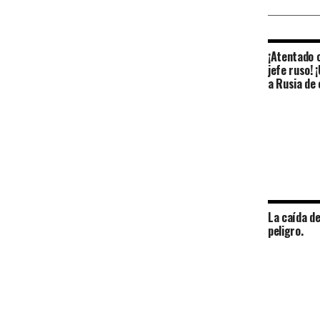
¡Atentado 
jefe ruso! 
a Rusia de
La caída de
peligro.