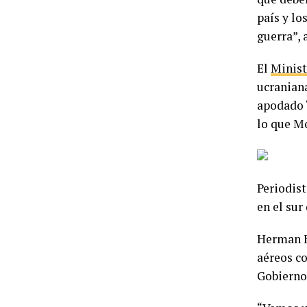
país y lo
guerra”, 
El
Minist
ucraniana
apodado 
lo que Mo
Periodist
en el sur
Herman H
aéreos co
Gobierno