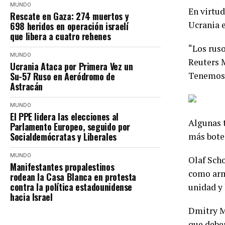
MUNDO
En virtud
Rescate en Gaza: 274 muertos y
Ucrania e
698 heridos en operación israelí
que libera a cuatro rehenes
“Los ruso
MUNDO
Reuters 
Ucrania Ataca por Primera Vez un
Su-57 Ruso en Aeródromo de
Tenemos v
Astracán
MUNDO
El PPE lidera las elecciones al
Algunas 
Parlamento Europeo, seguido por
Socialdemócratas y Liberales
más botel
MUNDO
Olaf Scho
Manifestantes propalestinos
como arma
rodean la Casa Blanca en protesta
contra la política estadounidense
unidad y 
hacia Israel
Dmitry Me
que deber