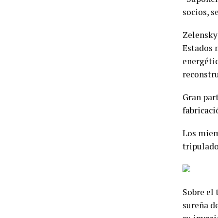
socios, s
Zelensky 
Estados 
energétic
reconstr
Gran part
fabricaci
Los miem
tripulado
Sobre el 
sureña de