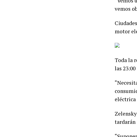
“Vemos un
vemos obl
Ciudades 
motor elé
Toda la r
las 23:00
“Necesita
consumido
eléctrica
Zelensky 
tardarán 
“Suponemo