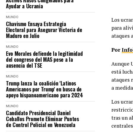
Activos Rusos Congelados para
Ayudar a Ucrania
MUNDO
Los ucran
Chavismo Ensaya Estrategia
para aliv
Electoral para Asegurar Victoria de
Maduro en Julio
ataques a
MUNDO
Por
Inf
Evo Morales defiende la legitimidad
del congreso del MAS pese a la
Aunque Uc
ausencia del TSE
está luch
MUNDO
ataques r
Trump lanza la coalición 'Latinos
a medida 
Americanos por Trump' en busca de
apoyo hispanoamericano para 2024
Los ucran
MUNDO
restricci
Candidato Presidencial Daniel
tras un a
Ceballos Promete Eliminar Puntos
de Control Policial en Venezuela
centrales