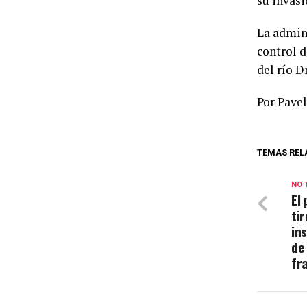
su invas
La admini
control d
del río D
Por Pavel
TEMAS REL
NO 
El
ti
in
de
fr