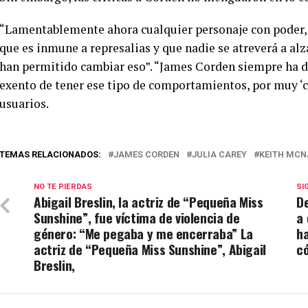
“Lamentablemente ahora cualquier personaje con poder, s
que es inmune a represalias y que nadie se atreverá a alza
han permitido cambiar eso”. “James Corden siempre ha d
exento de tener ese tipo de comportamientos, por muy ‘c
usuarios.
TEMAS RELACIONADOS:
JAMES CORDEN
JULIA CAREY
KEITH MCN
NO TE PIERDAS
SI
Abigail Breslin, la actriz de “Pequeña Miss
D
Sunshine”, fue víctima de violencia de
a 
género: “Me pegaba y me encerraba” La
ha
actriz de “Pequeña Miss Sunshine”, Abigail
c
Breslin,