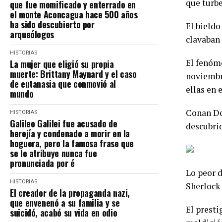
que turbe
que fue momificado y enterrado en
el monte Aconcagua hace 500 años
ha sido descubierto por
El bieldo
arqueólogos
clavaban
HISTORIAS
El fenóme
La mujer que eligió su propia
muerte: Brittany Maynard y el caso
noviembre
de eutanasia que conmovió al
ellas en 
mundo
Conan Doy
HISTORIAS
Galileo Galilei fue acusado de
descubri
herejía y condenado a morir en la
hoguera, pero la famosa frase que
se le atribuye nunca fue
pronunciada por é
Lo peor d
HISTORIAS
Sherlock 
El creador de la propaganda nazi,
que envenenó a su familia y se
El presti
suicidó, acabó su vida en odio