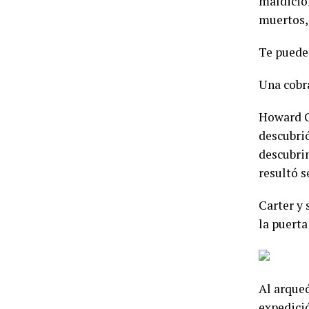
maldición
muertos,
Te puede
Una cobr
Howard Ca
descubrió
descubrim
resultó s
Carter y 
la puerta
Al arqueó
expedici