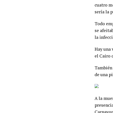
cuatro m
sería la 
Todo emp
se afeita
la infecc
Hay una 
el Cairo 
También s
de una p
A la mue
presenci
Carnavon.