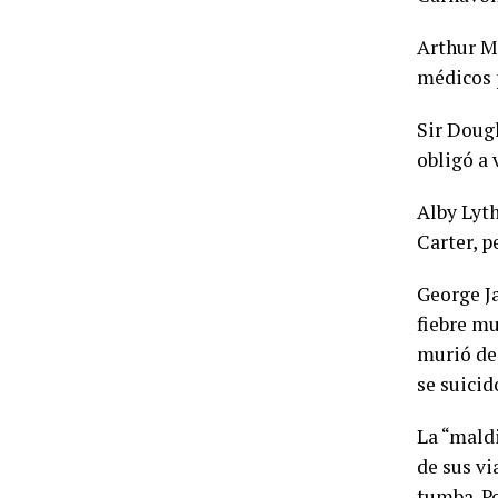
Arthur Ma
médicos p
Sir Doug
obligó a
Alby Lyt
Carter, p
George Ja
fiebre mu
murió de
se suicidó
La “maldi
de sus vi
tumba. Po