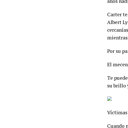
años nadi
Carter te
Albert L
cercanías
mientras 
Por su pa
El mecen
Te puede 
su brillo
Víctimas
Cuando n