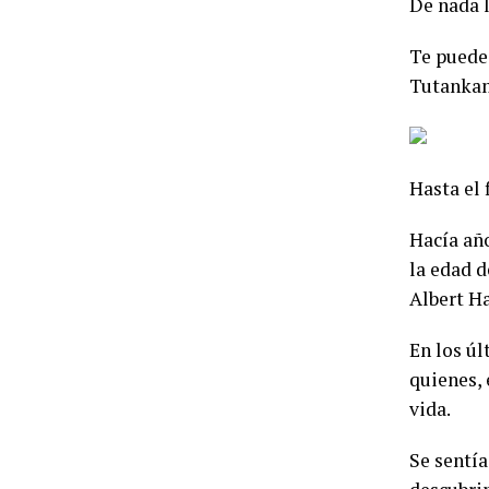
De nada 
Te puede 
Tutanka
Hasta el 
Hacía añ
la edad d
Albert Ha
En los úl
quienes, 
vida.
Se sentía