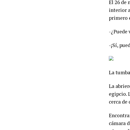
El 26 de 
interior 
primero e
-¿Puede 
-¡Sí, pue
La tumba
La abrier
egipcio. 
cerca de 
Encontrar
cámara de