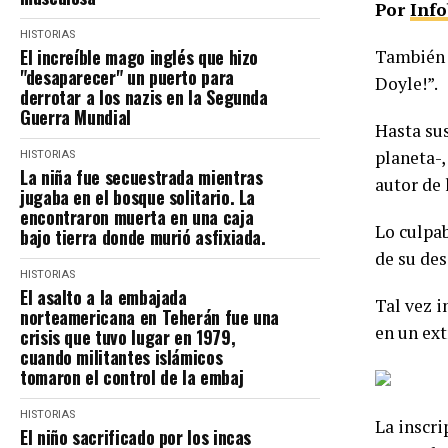
Por
Inf
HISTORIAS
El increíble mago inglés que hizo
También l
"desaparecer" un puerto para
Doyle!”.
derrotar a los nazis en la Segunda
Guerra Mundial
Hasta su
planeta-,
HISTORIAS
La niña fue secuestrada mientras
autor de 
jugaba en el bosque solitario. La
encontraron muerta en una caja
Lo culpab
bajo tierra donde murió asfixiada.
de su de
HISTORIAS
El asalto a la embajada
Tal vez 
norteamericana en Teherán fue una
en un ext
crisis que tuvo lugar en 1979,
cuando militantes islámicos
tomaron el control de la embaj
HISTORIAS
La inscri
El niño sacrificado por los incas