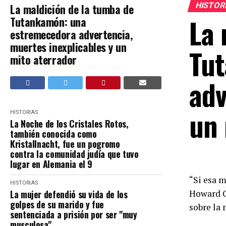
HISTOR
La maldición de la tumba de
La 
Tutankamón: una
estremecedora advertencia,
muertes inexplicables y un
Tu
mito aterrador
adv
un 
HISTORIAS
La Noche de los Cristales Rotos,
también conocida como
Kristallnacht, fue un pogromo
contra la comunidad judía que tuvo
lugar en Alemania el 9
“Si esa m
HISTORIAS
La mujer defendió su vida de los
Howard Ca
golpes de su marido y fue
sobre la
sentenciada a prisión por ser "muy
musculosa"