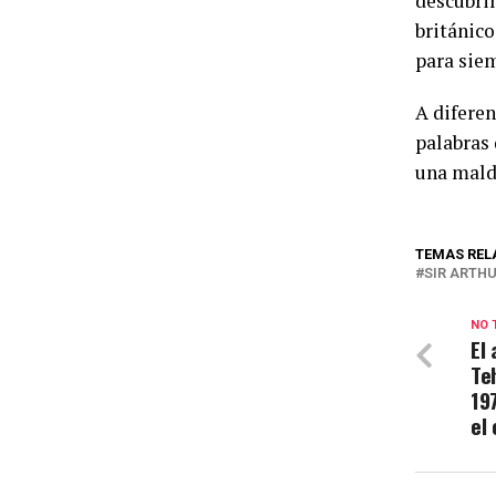
descubri
británic
para sie
A diferen
palabras
una maldi
TEMAS REL
SIR ARTH
NO 
El
Te
19
el