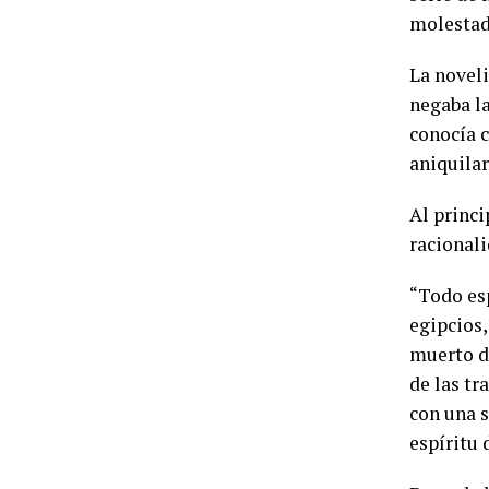
molestado
La noveli
negaba la
conocía 
aniquilar
Al princi
racionali
“Todo esp
egipcios,
muerto d
de las tr
con una s
espíritu 