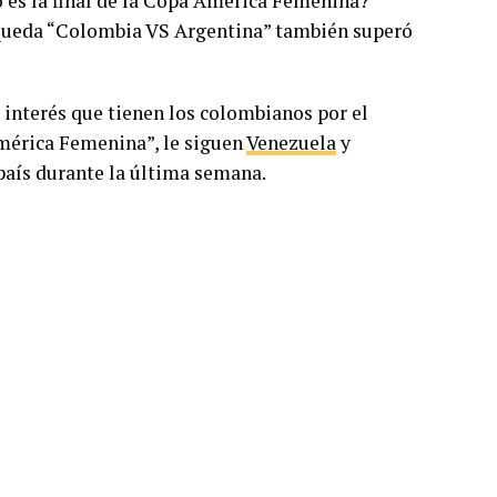
do es la final de la Copa América Femenina?”
úsqueda “Colombia VS Argentina” también superó
l interés que tienen los colombianos por el
América Femenina”, le siguen
Venezuela
y
país durante la última semana.