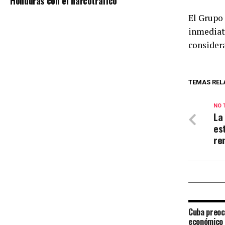
Honduras con el narcotráfico
El Grupo 
inmediata
considera
TEMAS REL
NO 
La
es
re
Cuba preoc
económico 