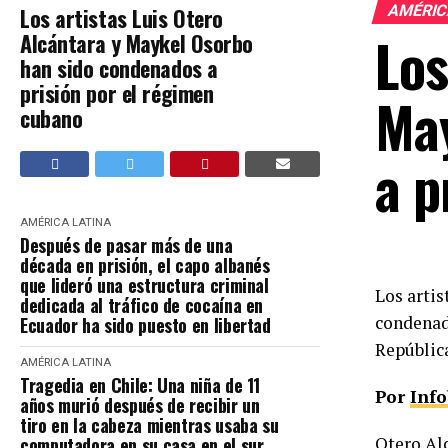
AMÉRIC
Los artistas Luis Otero
Los
Alcántara y Maykel Osorbo
han sido condenados a
prisión por el régimen
May
cubano
a p
AMÉRICA LATINA
Después de pasar más de una
década en prisión, el capo albanés
que lideró una estructura criminal
Los artis
dedicada al tráfico de cocaína en
condenado
Ecuador ha sido puesto en libertad
Repúblic
AMÉRICA LATINA
Tragedia en Chile: Una niña de 11
Por
Inf
años murió después de recibir un
tiro en la cabeza mientras usaba su
computadora en su casa en el sur
Otero Alc