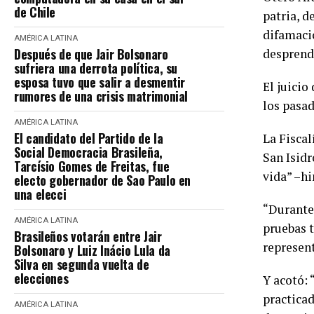
de Chile
patria, d
difamació
AMÉRICA LATINA
Después de que Jair Bolsonaro
desprende
sufriera una derrota política, su
esposa tuvo que salir a desmentir
El juicio
rumores de una crisis matrimonial
los pasad
AMÉRICA LATINA
El candidato del Partido de la
La Fiscal
Social Democracia Brasileña,
San Isidr
Tarcísio Gomes de Freitas, fue
vida” –hi
electo gobernador de Sao Paulo en
una elecci
“Durante 
AMÉRICA LATINA
pruebas t
Brasileños votarán entre Jair
represent
Bolsonaro y Luiz Inácio Lula da
Silva en segunda vuelta de
elecciones
Y acotó: 
practicad
AMÉRICA LATINA