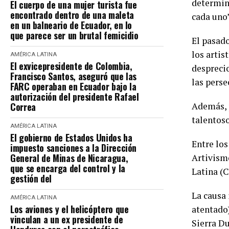
determinó
El cuerpo de una mujer turista fue
encontrado dentro de una maleta
cada uno”
en un balneario de Ecuador, en lo
que parece ser un brutal femicidio
El pasado
los artis
AMÉRICA LATINA
El exvicepresidente de Colombia,
desprecio
Francisco Santos, aseguró que las
las pers
FARC operaban en Ecuador bajo la
autorización del presidente Rafael
Correa
Además, 
talentoso
AMÉRICA LATINA
El gobierno de Estados Unidos ha
Entre los
impuesto sanciones a la Dirección
General de Minas de Nicaragua,
Artivism
que se encarga del control y la
Latina (
gestión del
La causa 
AMÉRICA LATINA
Los aviones y el helicóptero que
atentado)
vinculan a un ex presidente de
Sierra Du