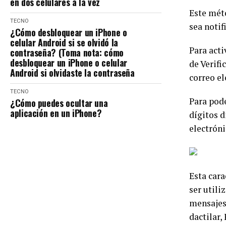
en dos celulares a la vez
Este mét
TECNO
sea notif
¿Cómo desbloquear un iPhone o
celular Android si se olvidó la
Para acti
contraseña? (Toma nota: cómo
desbloquear un iPhone o celular
de Verifi
Android si olvidaste la contraseña
correo el
TECNO
Para pode
¿Cómo puedes ocultar una
aplicación en un iPhone?
dígitos d
electróni
Esta cara
ser utili
mensajes
dactilar,