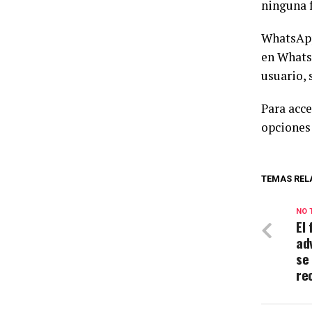
ninguna 
WhatsApp 
en WhatsA
usuario, 
Para acce
opciones 
TEMAS REL
NO 
El
ad
se
re