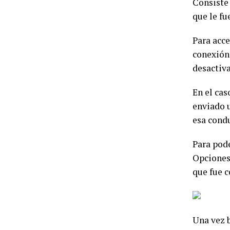
Consiste
que le fu
Para acce
conexión,
desactiva
En el ca
enviado 
esa cond
Para pode
Opciones
que fue 
Una vez b