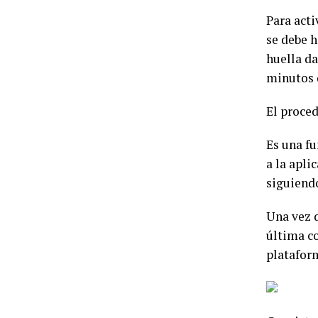
Para acti
se debe h
huella da
minutos 
El proced
Es una f
a la apli
siguiendo
Una vez d
última co
platafor