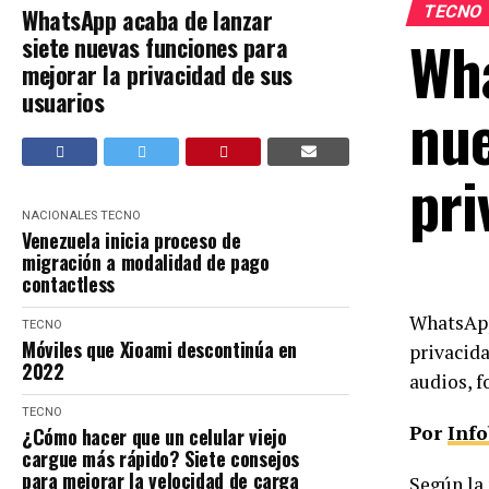
TECNO
WhatsApp acaba de lanzar
Wha
siete nuevas funciones para
mejorar la privacidad de sus
usuarios
nue
pri
NACIONALES
TECNO
Venezuela inicia proceso de
migración a modalidad de pago
contactless
WhatsApp
TECNO
Móviles que Xioami descontinúa en
privacida
2022
audios, f
TECNO
Por
Inf
¿Cómo hacer que un celular viejo
cargue más rápido? Siete consejos
para mejorar la velocidad de carga
Según la 