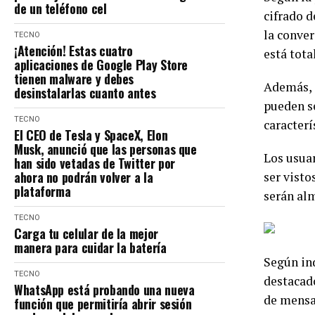
de un teléfono cel
cifrado d
la conver
TECNO
¡Atención! Estas cuatro
está tota
aplicaciones de Google Play Store
tienen malware y debes
Además, s
desinstalarlas cuanto antes
pueden se
TECNO
caracterí
El CEO de Tesla y SpaceX, Elon
Musk, anunció que las personas que
Los usuar
han sido vetadas de Twitter por
ahora no podrán volver a la
ser visto
plataforma
serán alm
TECNO
Carga tu celular de la mejor
manera para cuidar la batería
Según in
TECNO
destacad
WhatsApp está probando una nueva
de mensa
función que permitiría abrir sesión