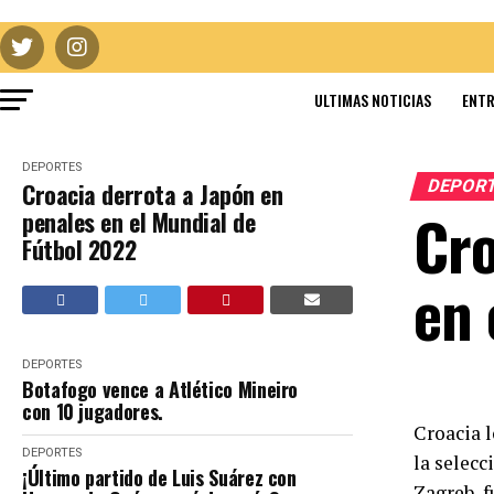
ULTIMAS NOTICIAS
ENTR
DEPORTES
DEPOR
Croacia derrota a Japón en
Cro
penales en el Mundial de
Fútbol 2022
en 
DEPORTES
Botafogo vence a Atlético Mineiro
con 10 jugadores.
Croacia l
DEPORTES
la selecc
¡Último partido de Luis Suárez con
Zagreb, f