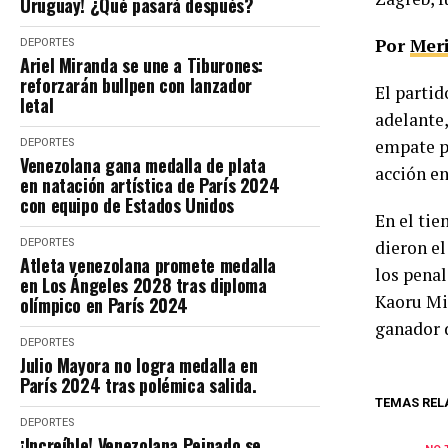
Uruguay! ¿Qué pasará después?
Por
Mer
DEPORTES
Ariel Miranda se une a Tiburones:
reforzarán bullpen con lanzador
El partid
letal
adelante,
empate po
DEPORTES
Venezolana gana medalla de plata
acción en
en natación artística de París 2024
con equipo de Estados Unidos
En el tie
DEPORTES
dieron el
Atleta venezolana promete medalla
los pena
en Los Ángeles 2028 tras diploma
Kaoru Mit
olímpico en París 2024
ganador d
DEPORTES
Julio Mayora no logra medalla en
París 2024 tras polémica salida.
TEMAS REL
DEPORTES
¡Increíble! Venezolana Peinado se