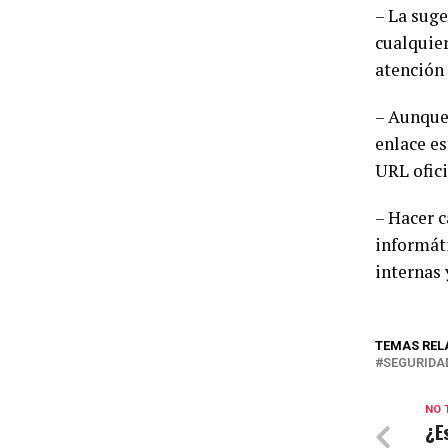
– La suge
cualquier
atención 
– Aunque 
enlace es
URL ofici
– Hacer c
informáti
internas 
TEMAS REL
SEGURIDA
NO 
¿E