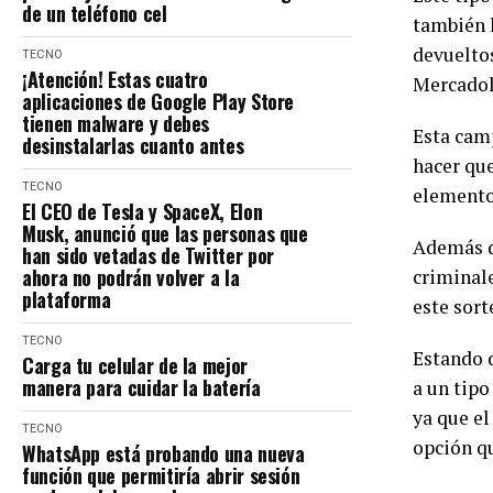
de un teléfono cel
también 
devueltos
TECNO
¡Atención! Estas cuatro
Mercadoli
aplicaciones de Google Play Store
tienen malware y debes
Esta camp
desinstalarlas cuanto antes
hacer que
TECNO
elementos
El CEO de Tesla y SpaceX, Elon
Musk, anunció que las personas que
Además de
han sido vetadas de Twitter por
ahora no podrán volver a la
criminale
plataforma
este sort
TECNO
Estando d
Carga tu celular de la mejor
manera para cuidar la batería
a un tipo
ya que e
TECNO
opción qu
WhatsApp está probando una nueva
función que permitiría abrir sesión