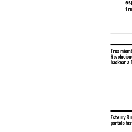
es
tr
Tres miemb
Revolucion
hackear a 
Esteury Ru
partido his