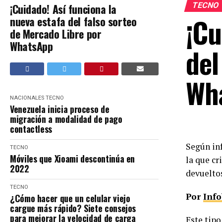
TECNO
¡Cuidado! Así funciona la
¡Cu
nueva estafa del falso sorteo
de Mercado Libre por
WhatsApp
del
Wh
NACIONALES
TECNO
Venezuela inicia proceso de
migración a modalidad de pago
contactless
Según inf
TECNO
Móviles que Xioami descontinúa en
la que cr
2022
devuelto
TECNO
Por
Inf
¿Cómo hacer que un celular viejo
cargue más rápido? Siete consejos
para mejorar la velocidad de carga
Este tipo