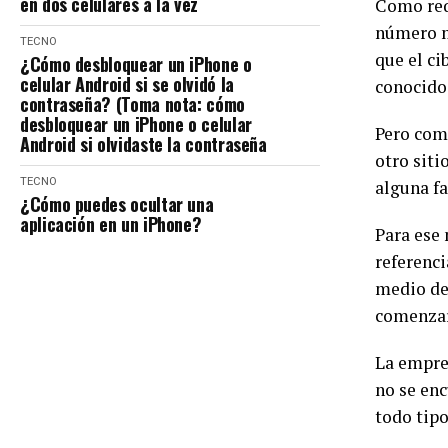
en dos celulares a la vez
Como requ
número m
TECNO
que el ci
¿Cómo desbloquear un iPhone o
celular Android si se olvidó la
conocido
contraseña? (Toma nota: cómo
desbloquear un iPhone o celular
Pero como
Android si olvidaste la contraseña
otro siti
TECNO
alguna fa
¿Cómo puedes ocultar una
aplicación en un iPhone?
Para ese 
referenci
medio de 
comenzar 
La empres
no se enc
todo tipo