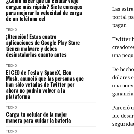
¿Cómo hacer que un celular viejo
cargue más rápido? Siete consejos
Las estre
para mejorar la velocidad de carga
portal pa
de un teléfono cel
pagar.
TECNO
¡Atención! Estas cuatro
Twitter 
aplicaciones de Google Play Store
creadores
tienen malware y debes
desinstalarlas cuanto antes
una peque
TECNO
De hecho
El CEO de Tesla y SpaceX, Elon
dólares e
Musk, anunció que las personas que
han sido vetadas de Twitter por
una nuev
ahora no podrán volver a la
ganancia
plataforma
Pareció 
TECNO
Carga tu celular de la mejor
fue desar
manera para cuidar la batería
seguridad
TECNO