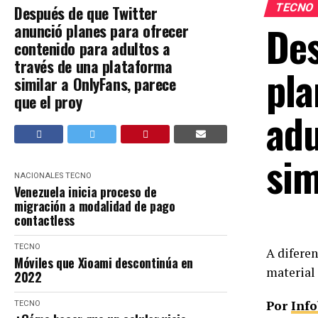
TECNO
Después de que Twitter
Des
anunció planes para ofrecer
contenido para adultos a
través de una plataforma
pla
similar a OnlyFans, parece
que el proy
adu
sim
NACIONALES
TECNO
Venezuela inicia proceso de
migración a modalidad de pago
contactless
TECNO
A diferen
Móviles que Xioami descontinúa en
material 
2022
Por
Inf
TECNO