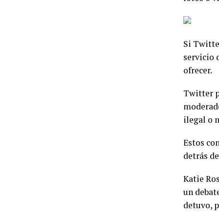
Si Twitte
servicio 
ofrecer.
Twitter p
moderador
ilegal o 
Estos con
detrás de
Katie Ros
un debate
detuvo, p