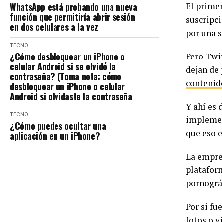
WhatsApp está probando una nueva
El primer
función que permitiría abrir sesión
suscripc
en dos celulares a la vez
por una s
TECNO
¿Cómo desbloquear un iPhone o
Pero Twi
celular Android si se olvidó la
dejan de 
contraseña? (Toma nota: cómo
contenid
desbloquear un iPhone o celular
Android si olvidaste la contraseña
Y ahí es 
TECNO
implement
¿Cómo puedes ocultar una
que eso 
aplicación en un iPhone?
La empres
plataform
pornográf
Por si fu
fotos o v