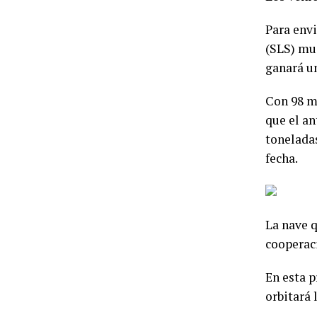
Para env
(SLS) mu
ganará u
Con 98 me
que el an
toneladas
fecha.
La nave q
cooperac
En esta p
orbitará 