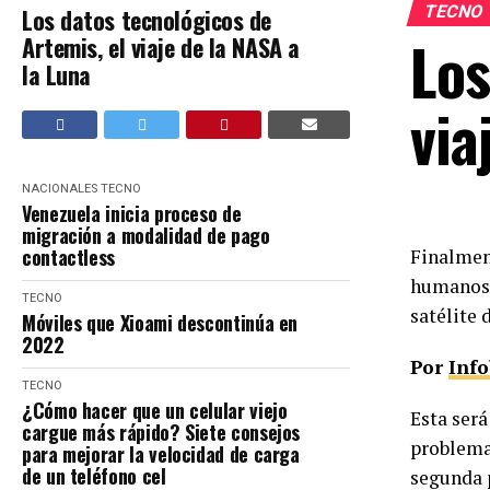
TECNO
Los datos tecnológicos de
Los
Artemis, el viaje de la NASA a
la Luna
via
NACIONALES
TECNO
Venezuela inicia proceso de
migración a modalidad de pago
contactless
Finalmen
humanos r
TECNO
satélite 
Móviles que Xioami descontinúa en
2022
Por
Inf
TECNO
¿Cómo hacer que un celular viejo
Esta será
cargue más rápido? Siete consejos
problema.
para mejorar la velocidad de carga
de un teléfono cel
segunda p