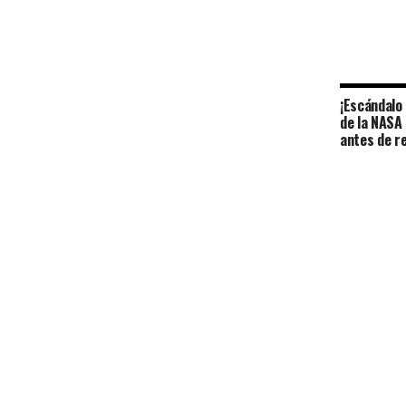
¡Escándalo
de la NASA
antes de re