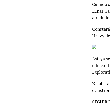
Cuando se
Lunar Gat
alrededor
Constará 
Heavy de
Así, ya s
ello cont
Explorat
No obstan
de astron
SEGUIR 