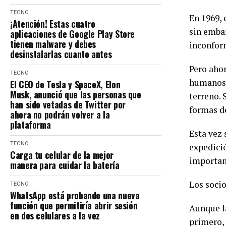
TECNO
En 1969, 
¡Atención! Estas cuatro
sin embar
aplicaciones de Google Play Store
tienen malware y debes
inconfor
desinstalarlas cuanto antes
Pero aho
TECNO
humanos a
El CEO de Tesla y SpaceX, Elon
Musk, anunció que las personas que
terreno. 
han sido vetadas de Twitter por
formas de
ahora no podrán volver a la
plataforma
Esta vez
TECNO
expedició
Carga tu celular de la mejor
important
manera para cuidar la batería
Los soci
TECNO
WhatsApp está probando una nueva
función que permitiría abrir sesión
Aunque la
en dos celulares a la vez
primero,