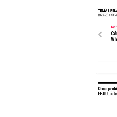
TEMAS REL
NAVE ESP
NO 
Có
Wh
China proh
EE.UU. ant