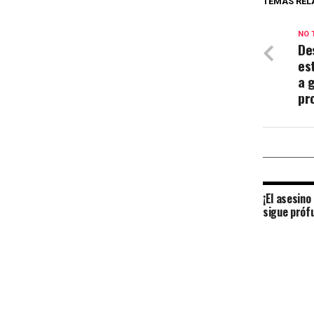
TEMAS REL
NO 
De
es
a 
pr
¡El asesino
sigue próf