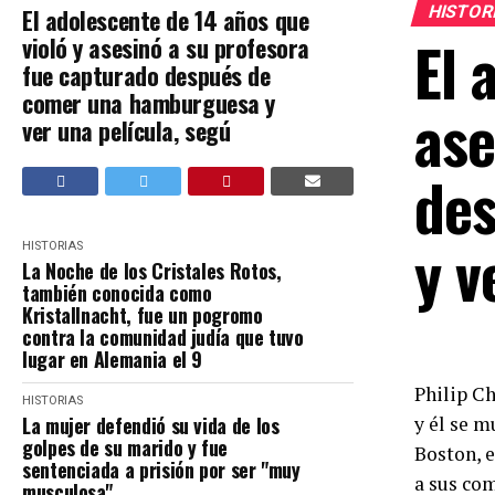
HISTOR
El adolescente de 14 años que
El 
violó y asesinó a su profesora
fue capturado después de
comer una hamburguesa y
ase
ver una película, segú
de
y v
HISTORIAS
La Noche de los Cristales Rotos,
también conocida como
Kristallnacht, fue un pogromo
contra la comunidad judía que tuvo
lugar en Alemania el 9
Philip Ch
HISTORIAS
La mujer defendió su vida de los
y él se m
golpes de su marido y fue
Boston, e
sentenciada a prisión por ser "muy
a sus com
musculosa"