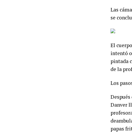
Las cáma
se conclu
El cuerpo
intentó o
pintada c
de la pro
Los pasos
Después d
Danver ll
profesora
deambulan
papas fri