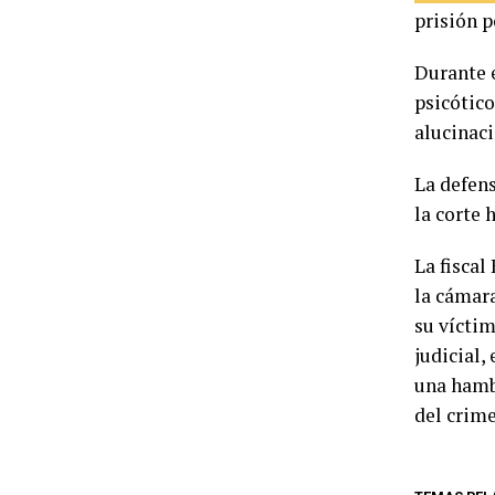
prisión p
Durante e
psicótico
alucinaci
La defen
la corte 
La fisca
la cámara
su víctim
judicial,
una hambu
del crim