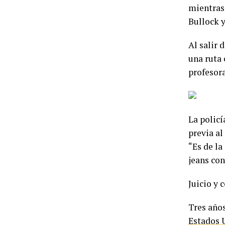
mientras 
Bullock 
Al salir 
una ruta 
profesora
La polic
previa al
“Es de la
jeans co
Juicio y 
Tres años
Estados 