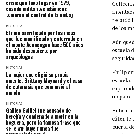
crisis que tuvo lugar en 1979,
Colleen. 
cuando militantes islámicos
intentaba
tomaron el control de la embaj
recordó l
HISTORIAS
de los m
El niño sacrificado por los incas
que fue momificado y enterrado en
Aún queda
el monte Aconcagua hace 500 años
ha sido descubierto por
escuela d
arqueólogos
seguridad
HISTORIAS
Philip en
La mujer que eligió su propia
muerte: Brittany Maynard y el caso
escuela. 
de eutanasia que conmovió al
capturado
mundo
un palo.
HISTORIAS
Galileo Galilei fue acusado de
Hubo un h
herejía y condenado a morir en la
cúter, le
hoguera, pero la famosa frase que
puerta de
se le atribuye nunca fue