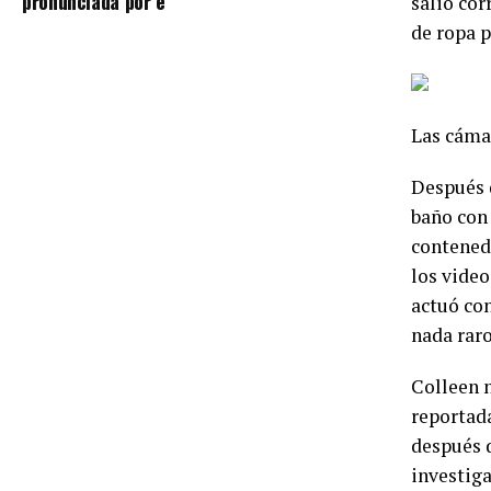
pronunciada por é
salió cor
de ropa 
Las cáma
Después d
baño con 
contenedo
los video
actuó con
nada raro
Colleen n
reportada
después 
investiga