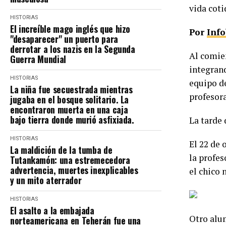
vida coti
HISTORIAS
El increíble mago inglés que hizo
Por
Inf
"desaparecer" un puerto para
derrotar a los nazis en la Segunda
Al comie
Guerra Mundial
integrand
HISTORIAS
equipo de
La niña fue secuestrada mientras
profesor
jugaba en el bosque solitario. La
encontraron muerta en una caja
bajo tierra donde murió asfixiada.
La tarde 
HISTORIAS
El 22 de 
La maldición de la tumba de
la profes
Tutankamón: una estremecedora
advertencia, muertes inexplicables
el chico 
y un mito aterrador
HISTORIAS
El asalto a la embajada
Otro alum
norteamericana en Teherán fue una