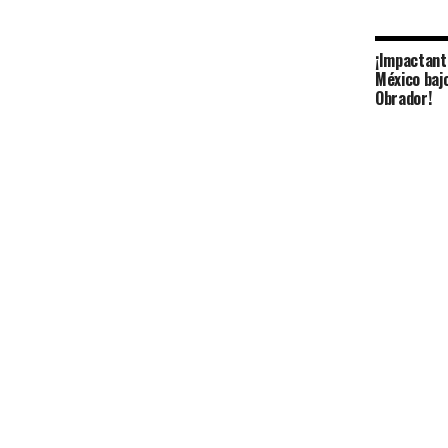
¡Impactante
México bajo
Obrador!