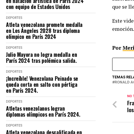
en natación artística de París 2024
con equipo de Estados Unidos
que se ll
DEPORTES
Este vid
Atleta venezolana promete medalla
emoción. 
en Los Ángeles 2028 tras diploma
olímpico en París 2024
Por
Mer
DEPORTES
Julio Mayora no logra medalla en
París 2024 tras polémica salida.
DEPORTES
¡Increíble! Venezolana Peinado se
TEMAS REL
RONALD A
queda corta en salto con pértiga
en París 2024.
NO 
Fr
DEPORTES
Atletas venezolanos logran
lo
diplomas olímpicos en París 2024.
DEPORTES
Atleta venezolana descalificada en