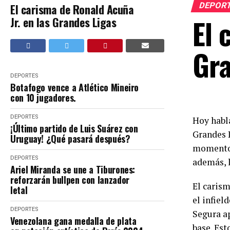
DEPOR
El carisma de Ronald Acuña
El 
Jr. en las Grandes Ligas
Gra
DEPORTES
Botafogo vence a Atlético Mineiro
con 10 jugadores.
DEPORTES
Hoy habla
¡Último partido de Luis Suárez con
Grandes 
Uruguay! ¿Qué pasará después?
momento d
DEPORTES
además, 
Ariel Miranda se une a Tiburones:
reforzarán bullpen con lanzador
El carism
letal
el infiel
DEPORTES
Segura ap
Venezolana gana medalla de plata
base. Est