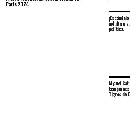
París 2024.
¡Escándalo 
indulta a s
política.
Miguel Cabr
temporada 
Tigres de 