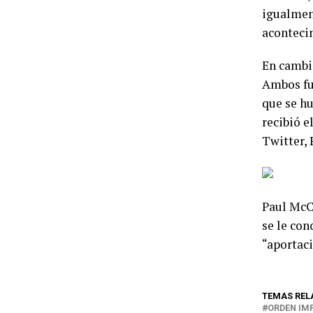
igualment
acontecim
En cambio
Ambos fue
que se hu
recibió e
Twitter, 
Paul McCa
se le con
“aportaci
TEMAS REL
ORDEN IM