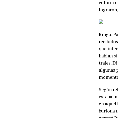
euforia q
lograron,
Ringo, Pa
recibidos
que inte
habían si
trajes. D
algunas p
momento 
Según rel
estaba m
en aquell
burlona m
agregó R