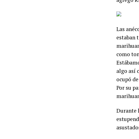
Las anécd
estaban t
marihuan
como ton
Estábamos
algo así 
ocupó de 
Por su pa
marihuana
Durante 
estupenda
asustados