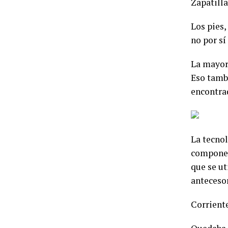
Zapatilla
Los pies,
no por sí
La mayorí
Eso tambi
encontra
La tecnol
componen
que se ut
anteceso
Corrient