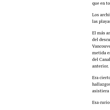
que en to
Los archi
las playa
El más an
del descu
Vancouve
metida en
del Canal
anterior.
Era ciert
hallazgos
asistiera
Esa curio