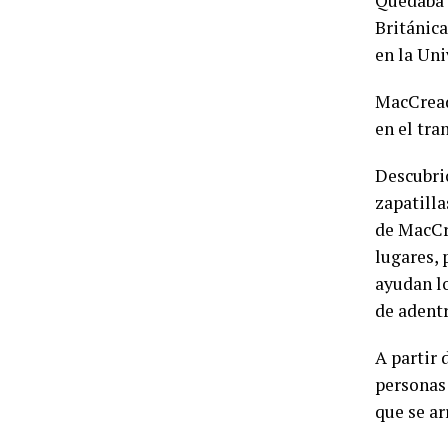
Quedaba 
Británica
en la Un
MacCread
en el tra
Descubrió
zapatill
de MacCre
lugares, 
ayudan lo
de adentr
A partir 
personas 
que se ar