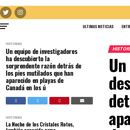
ULTIMAS NOTICIAS
ENTR
HISTORIAS
HISTOR
Un equipo de investigadores
Un 
ha descubierto la
sorprendente razón detrás de
los pies mutilados que han
des
aparecido en playas de
Canadá en los ú
det
apa
HISTORIAS
La Noche de los Cristales Rotos,