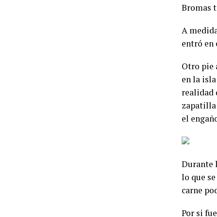
Bromas t
A medida
entró en 
Otro pie 
en la isl
realidad 
zapatilla
el engaño
Durante l
lo que se
carne po
Por si fu