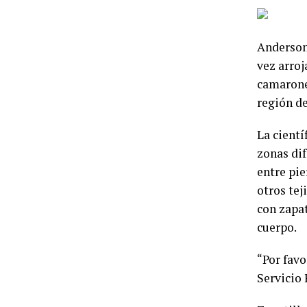
Anderson 
vez arroj
camarones
región de
La cientí
zonas dif
entre pie
otros tej
con zapat
cuerpo.
“Por favo
Servicio 