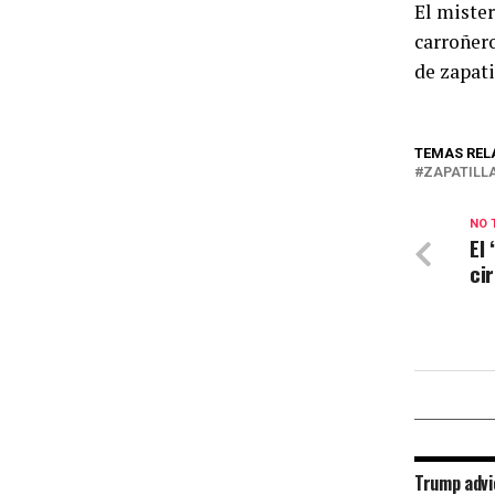
El mister
carroñero
de zapati
TEMAS REL
ZAPATILL
NO 
El
ci
Trump advi