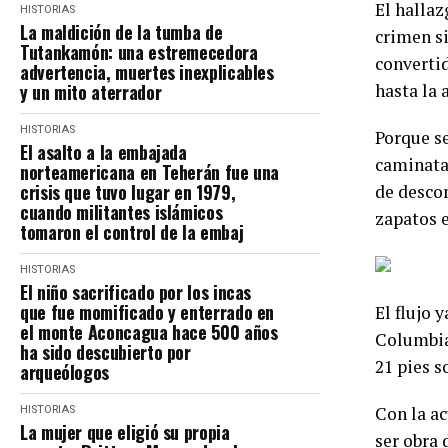
El halla
HISTORIAS
La maldición de la tumba de
crimen si
Tutankamón: una estremecedora
convertid
advertencia, muertes inexplicables
y un mito aterrador
hasta la 
HISTORIAS
Porque se
El asalto a la embajada
caminata 
norteamericana en Teherán fue una
crisis que tuvo lugar en 1979,
de descom
cuando militantes islámicos
zapatos e
tomaron el control de la embaj
HISTORIAS
El niño sacrificado por los incas
que fue momificado y enterrado en
El flujo 
el monte Aconcagua hace 500 años
Columbia 
ha sido descubierto por
21 pies s
arqueólogos
Con la a
HISTORIAS
La mujer que eligió su propia
ser obra 