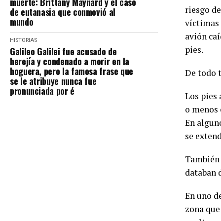
muerte: Brittany Maynard y el caso
riesgo de
de eutanasia que conmovió al
mundo
víctimas 
avión caí
HISTORIAS
pies.
Galileo Galilei fue acusado de
herejía y condenado a morir en la
hoguera, pero la famosa frase que
De todo 
se le atribuye nunca fue
pronunciada por é
Los pies
o menos e
En alguno
se extend
También v
databan 
En uno de
zona que