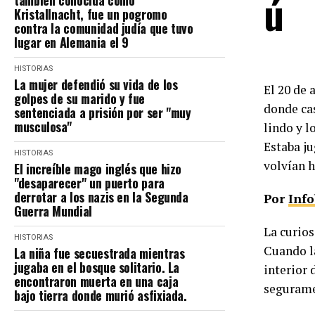
ú
también conocida como
Kristallnacht, fue un pogromo
contra la comunidad judía que tuvo
lugar en Alemania el 9
HISTORIAS
La mujer defendió su vida de los
El 20 de 
golpes de su marido y fue
donde cas
sentenciada a prisión por ser "muy
musculosa"
lindo y l
Estaba ju
HISTORIAS
volvían h
El increíble mago inglés que hizo
"desaparecer" un puerto para
derrotar a los nazis en la Segunda
Por
Inf
Guerra Mundial
La curios
HISTORIAS
Cuando la
La niña fue secuestrada mientras
jugaba en el bosque solitario. La
interior 
encontraron muerta en una caja
seguramen
bajo tierra donde murió asfixiada.