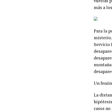
vueltas p
más a los
Para la p
misterio.
Servicio
desaparec
desaparec
montaña f
desaparec
Un fenóm
La distan
hipótesis
casos no 