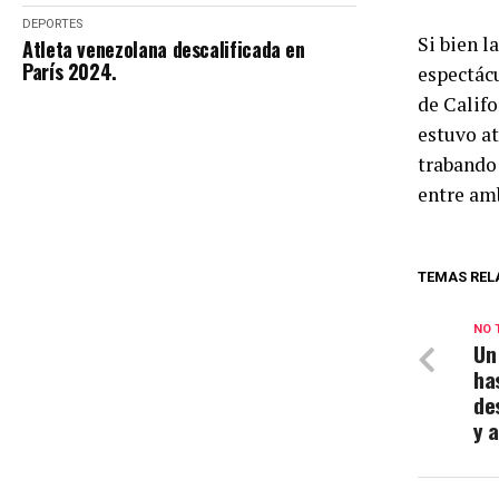
DEPORTES
Si bien l
Atleta venezolana descalificada en
París 2024.
espectácu
de Califo
estuvo at
trabando 
entre am
TEMAS REL
NO 
Un
ha
de
y 