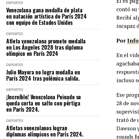
El ex púg
DEPORTES
contó su
Venezolana gana medalla de plata
en natación artística de París 2024
Recibí al
con equipo de Estados Unidos
incapaz d
DEPORTES
Atleta venezolana promete medalla
Por
Inf
en Los Ángeles 2028 tras diploma
olímpico en París 2024
En el vi
agachaba 
DEPORTES
Julio Mayora no logra medalla en
respuesta
París 2024 tras polémica salida.
incluso s
DEPORTES
Ese progr
¡Increíble! Venezolana Peinado se
queda corta en salto con pértiga
28 de nov
en París 2024.
supervis
trató de 
DEPORTES
Atletas venezolanos logran
Dawson y
diplomas olímpicos en París 2024.
rounds fu