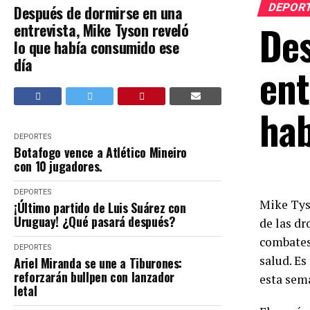
DEPOR
Después de dormirse en una
Des
entrevista, Mike Tyson reveló
lo que había consumido ese
día
ent
hab
DEPORTES
Botafogo vence a Atlético Mineiro
con 10 jugadores.
DEPORTES
Mike Tys
¡Último partido de Luis Suárez con
Uruguay! ¿Qué pasará después?
de las dr
combates
DEPORTES
salud. Es
Ariel Miranda se une a Tiburones:
reforzarán bullpen con lanzador
esta sema
letal