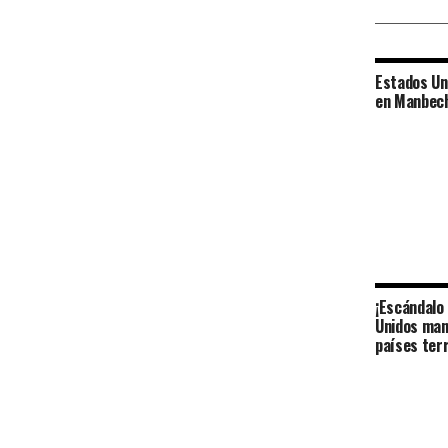
Estados Uni
en Manbech
¡Escándalo 
Unidos mant
países terr