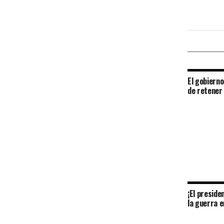
El gobiern
de retener
¡El preside
la guerra e