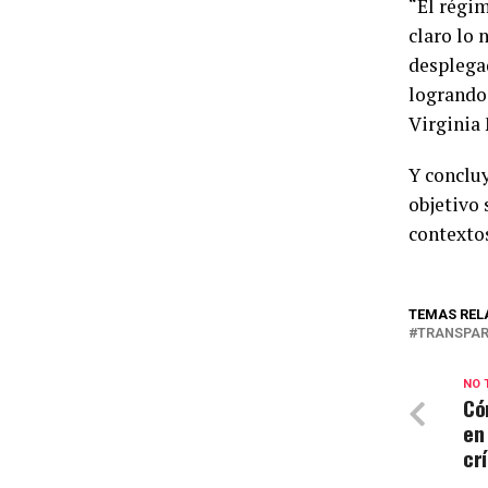
“El régi
claro lo 
desplega
logrando 
Virginia
Y concluy
objetivo 
contextos
TEMAS REL
TRANSPAR
NO 
Có
en
cr