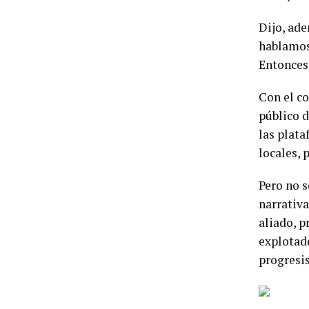
Dijo, ade
hablamos 
Entonces,
Con el co
público 
las plata
locales, 
Pero no s
narrativa
aliado, 
explotado
progresis