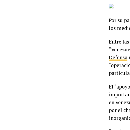
Por su p
los medio
Entre las
“Venezuel
Defensa
r
“operacio
particula
El “apoyo
important
en Venezu
por el ch
inorgani