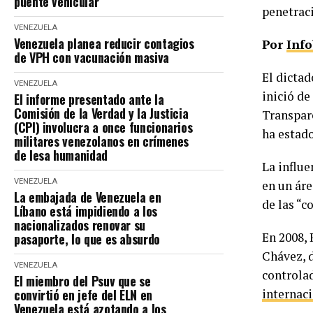
puente vehicular
penetrac
VENEZUELA
Venezuela planea reducir contagios
Por
Inf
de VPH con vacunación masiva
El dictad
VENEZUELA
inició de
El informe presentado ante la
Comisión de la Verdad y la Justicia
Transpar
(CPI) involucra a once funcionarios
ha estado
militares venezolanos en crímenes
de lesa humanidad
La influe
VENEZUELA
en un áre
La embajada de Venezuela en
de las “
Líbano está impidiendo a los
nacionalizados renovar su
En 2008, 
pasaporte, lo que es absurdo
Chávez, d
VENEZUELA
controlad
El miembro del Psuv que se
convirtió en jefe del ELN en
internac
Venezuela está azotando a los