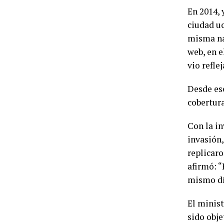
En 2014, 
ciudad uc
misma nar
web, en e
vio refle
Desde ese
cobertura
Con la in
invasión
replicaro
afirmó: “
mismo día
El minist
sido obje