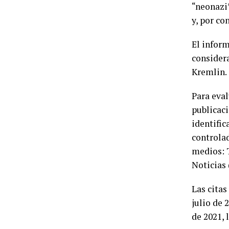
“neonazi”
y, por co
El infor
consider
Kremlin.
Para eval
publicaci
identific
controlad
medios: T
Noticias
Las cita
julio de 
de 2021,