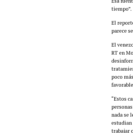
Esa fuent
tiempo”.
El repor
parece se
El venezo
RT en Mo
desinfor
tratamien
poco más 
favorable
“Estos c
personas 
nada se l
estudian
trabajar 