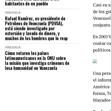
habitantes de un pueblo
Casi en s
de los go
VENEZUELA
Rafael Ramírez, ex-presidente de
Venezuela
Petróleos de Venezuela (PDVSA),
conjunto 
está siendo investigado por
extorsión y lavado de dinero, y
En 2005 V
muchos de los hombres que lo resp
contar co
VENEZUELA
políticos
Cómo votaron los países
latinoamericanos en la ONU sobre
la misión que investiga crímenes de
lesa humanidad en Venezuela
Una perso
el inform
América L
forma, Te
Mayadee